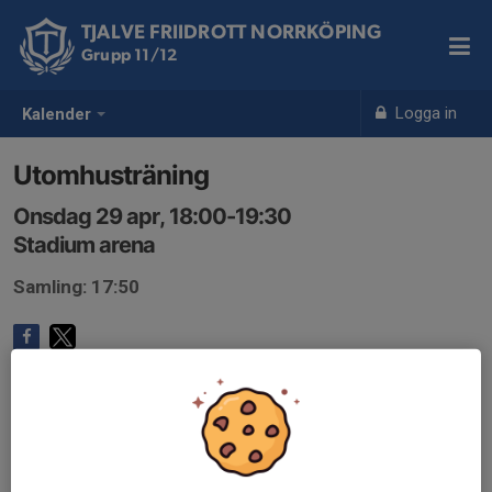
TJALVE FRIIDROTT NORRKÖPING
Grupp 11/12
Logga in
Kalender
Utomhusträning
Onsdag 29 apr, 18:00-19:30
Stadium arena
Samling: 17:50