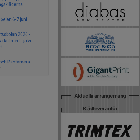
ngskläderna
pelen 6-7 juni
ttsskolan 2026 -
rkul med Tjalve
tt
 och Pantamera
r
Aktuella arrangemang
Klädleverantör