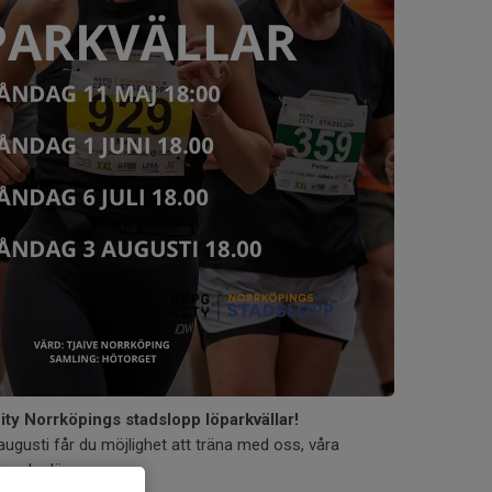
ity Norrköpings stadslopp löparkvällar!
 augusti får du möjlighet att träna med oss, våra
 andra löpare.