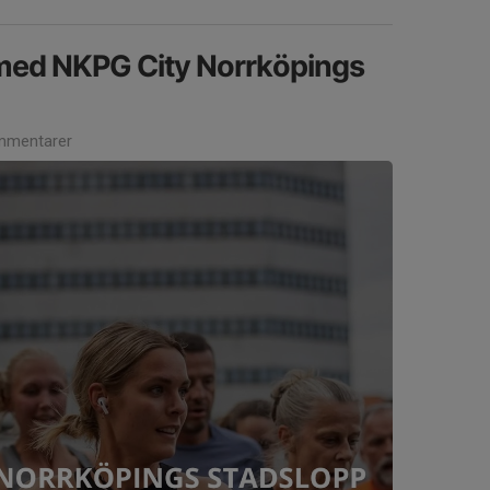
 med NKPG City Norrköpings
mmentarer