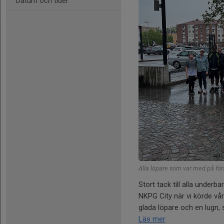
Datum och tider
Alla löpare som var med på för
Stort tack till alla under
NKPG City när vi körde vå
glada löpare och en lugn, 
Läs mer