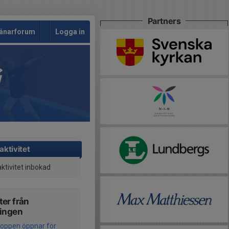
Partners
änarforum
Logga in
G
aktivitet
aktivitet inbokad
er från
ningen
oppen öppnar för