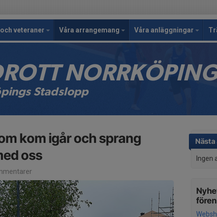
och veteraner
Våra arrangemang
Våra anläggningar
Tr
IDROTT NORRKÖPIN
öpings Stadslopp
som kom igår och sprang
Nästa 
med oss
Ingen 
mmentarer
Nyhet
före
Websh