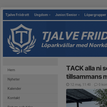
Tjalve Friidrott
Ungdom
Junior/Senior
Löpargrupper 
TJALVE FRI
Löparkvällar med Norrk
TACK alla ni 
Hem
tillsammans 
Nyheter
12 maj, 11:40
0 ko
Kalender
Kontakt