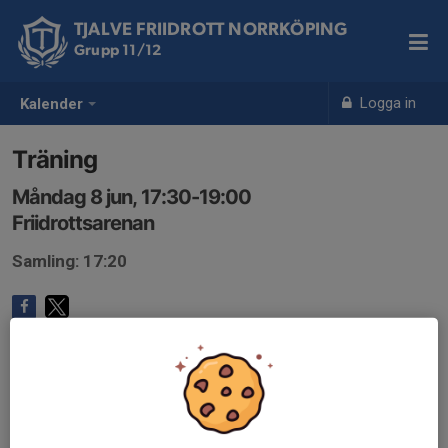
TJALVE FRIIDROTT NORRKÖPING
Grupp 11/12
Logga in
Kalender
Träning
Måndag 8 jun, 17:30-19:00
Friidrottsarenan
Samling: 17:20