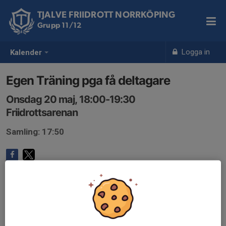
TJALVE FRIIDROTT NORRKÖPING
Grupp 11/12
Logga in
Kalender
Egen Träning pga få deltagare
Onsdag 20 maj, 18:00-19:30
Friidrottsarenan
Samling: 17:50