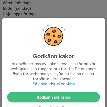
60mh (söndag)
600m (söndag)
Höjdhopp (lördag)
Längdhopp (söndag)
Spjut (med F/P13) (söndag)
Stav (med F/P13) (söndag)
Kula (med F/P13) (söndag)
Önskar ni att vara med? Välj mist tre grenar och svara i
kallelsen vilka.
Godkänn kakor
Svara senast 16/5-2026 gällande grenarna.
Vi använder oss av kakor (cookies) för att vår
webbplats ska fungera bra för dig. De används
Vi kommer även bli tillfrågade om funktionärskap.
även för webbanalys i syfte att hjälpa oss att
Jag kommer fördela så att det blir rättvist i gruppen
förbättra våra tjänster.
oavsett om ens barn tävlar eller inte.
Så använder vi cookies
Mvh Adnan
Godkänn alla kakor