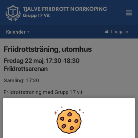
TJALVE FRIIDROTT NORRKÖPING
Grupp 17 Vit
Logga in
Kalender
Friidrottsträning, utomhus
Fredag 22 maj, 17:30-18:30
Friidrottsarenan
Samling: 17:30
Friidrottsträning med Grupp 17 vit