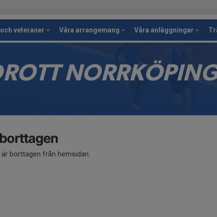
och veteraner
Våra arrangemang
Våra anläggningar
Tr
IDROTT NORRKÖPIN
 borttagen
å är borttagen från hemsidan.