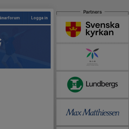
Partners
änarforum
Logga in
G