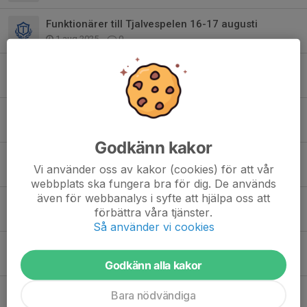
Funktionärer till Tjalvespelen 16-17 augusti
1 aug 2025
0
USM -JSM 29-31 augusti. Funktionärer behövs !
23 jun 2025
0
Tävlingar i sommar
17 apr 2025
0
Godkänn kakor
Information om Idrottsrabatten
Vi använder oss av kakor (cookies) för att vår
3 apr 2025
0
webbplats ska fungera bra för dig. De används
även för webbanalys i syfte att hjälpa oss att
FAIK Resultattävling
förbättra våra tjänster.
18 mar 2025
0
Så använder vi cookies
INSTÄLLD TRÄNING
28 nov 2024
0
Godkänn alla kakor
Resultattävlingar i december
Bara nödvändiga
24 nov 2024
0