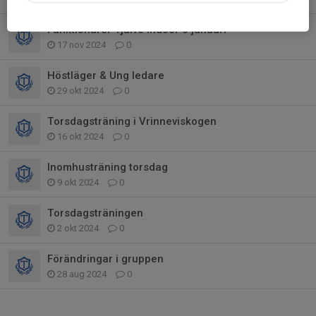
Funktionärer Tjalve Indoor 6 januari
17 nov 2024
0
Höstläger & Ung ledare
29 okt 2024
0
Torsdagsträning i Vrinneviskogen
16 okt 2024
0
Inomhusträning torsdag
9 okt 2024
0
Torsdagsträningen
2 okt 2024
0
Förändringar i gruppen
28 aug 2024
0