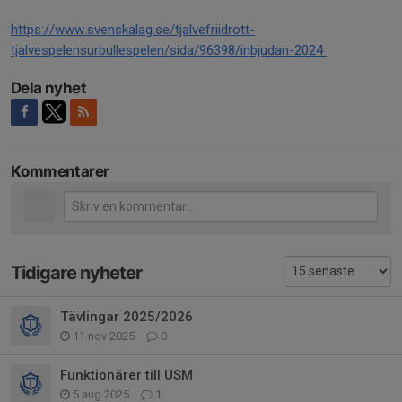
https://www.svenskalag.se/tjalvefriidrott-
tjalvespelensurbullespelen/sida/96398/inbjudan-2024
Dela nyhet
Kommentarer
Tidigare nyheter
Tävlingar 2025/2026
11 nov 2025
0
Funktionärer till USM
5 aug 2025
1