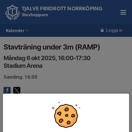
TJALVE FRIIDROTT NORRKÖPING
Stavhoppare
Logga in
Kalender
Stavträning under 3m (RAMP)
Måndag 6 okt 2025, 16:00-17:30
Stadium Arena
Samling: 16:00