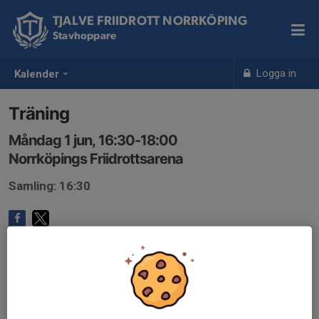
TJALVE FRIIDROTT NORRKÖPING
Stavhoppare
Logga in
Kalender
Träning
Måndag 1 jun, 16:30-18:00
Norrköpings Friidrottsarena
Samling: 16:30