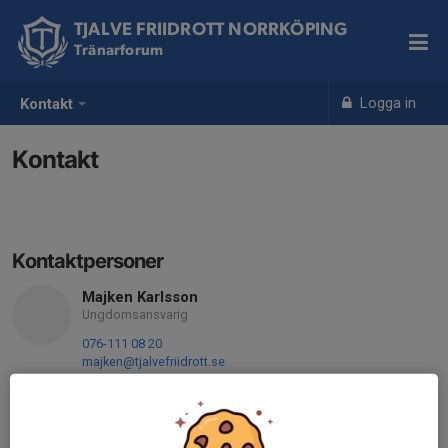
TJALVE FRIIDROTT NORRKÖPING
Tränarforum
Logga in
Kontakt
Kontakt
Kontaktpersoner
Majken Karlsson
Ungdomsansvarig
076-111 08 20
majken@tjalvefriidrott.se
Tobias Hammarstrand
Ungdomsansvarig