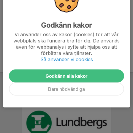
070-601 44 74
tobias@tjalvefriidrott.se
Krister Hultberg
Godkänn kakor
Ledare
076-831 34 59
Vi använder oss av kakor (cookies) för att vår
krister@tjalvefriidrott.se
webbplats ska fungera bra för dig. De används
även för webbanalys i syfte att hjälpa oss att
förbättra våra tjänster.
Så använder vi cookies
Godkänn alla kakor
Bara nödvändiga