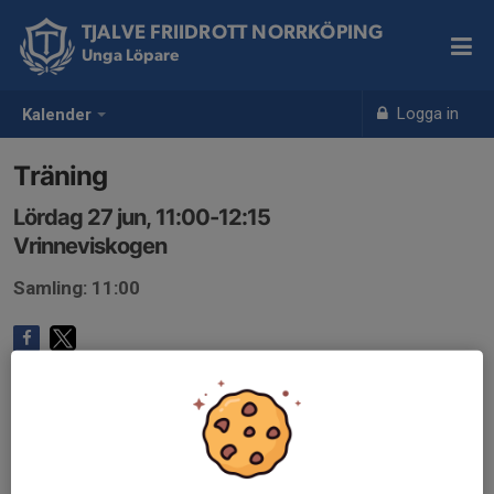
TJALVE FRIIDROTT NORRKÖPING
Unga Löpare
Logga in
Kalender
Träning
Lördag 27 jun, 11:00-12:15
Vrinneviskogen
Samling: 11:00