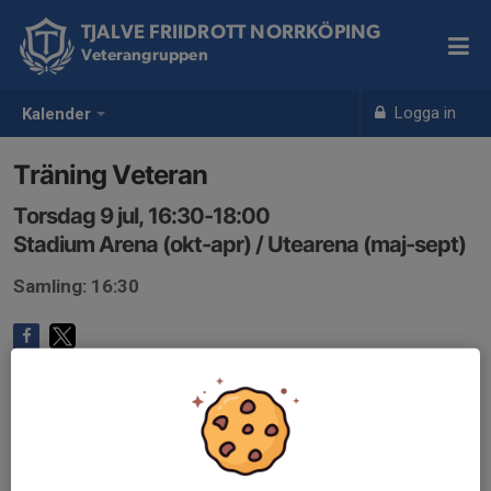
TJALVE FRIIDROTT NORRKÖPING
Veterangruppen
Logga in
Kalender
Träning Veteran
Torsdag 9 jul, 16:30-18:00
Stadium Arena (okt-apr) / Utearena (maj-sept)
Samling: 16:30