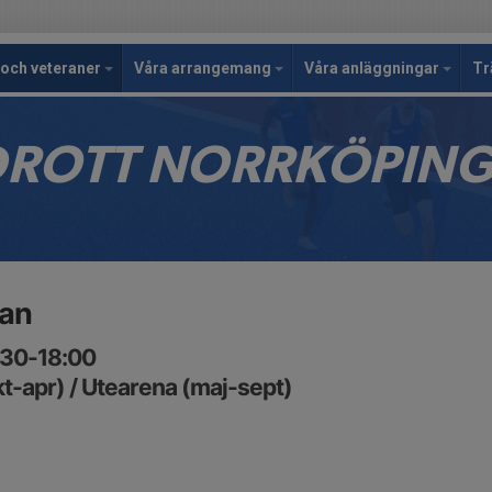
och veteraner
Våra arrangemang
Våra anläggningar
Tr
IDROTT NORRKÖPIN
ran
6:30-18:00
t-apr) / Utearena (maj-sept)