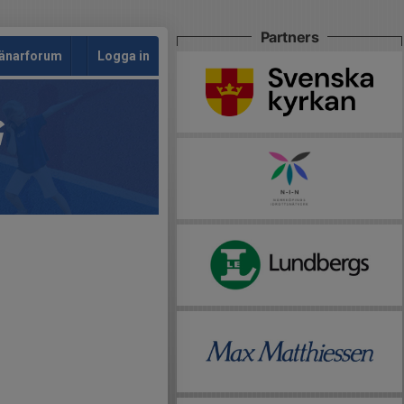
Partners
änarforum
Logga in
G