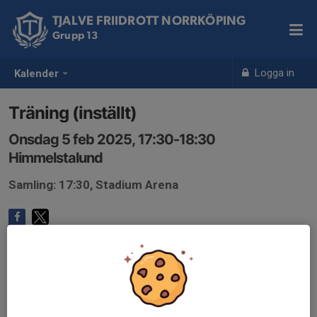
TJALVE FRIIDROTT NORRKÖPING
Grupp 13
Logga in
Kalender
Träning (inställt)
Onsdag 5 feb 2025, 17:30-18:30
Himmelstalund
Samling: 17:30, Stadium Arena