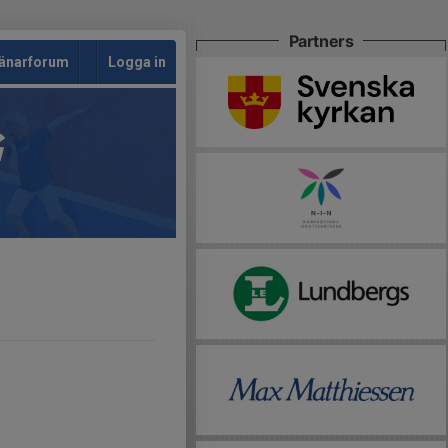
Partners
änarforum
Logga in
G