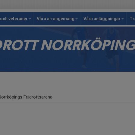
och veteraner
Våra arrangemang
Våra anläggningar
Tr
IDROTT NORRKÖPIN
Norrköpings Friidrottsarena