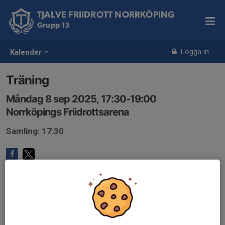
TJALVE FRIIDROTT NORRKÖPING
Grupp 13
Logga in
Kalender
Träning
Måndag 8 sep 2025, 17:30-19:00
Norrköpings Friidrottsarena
Samling: 17:30