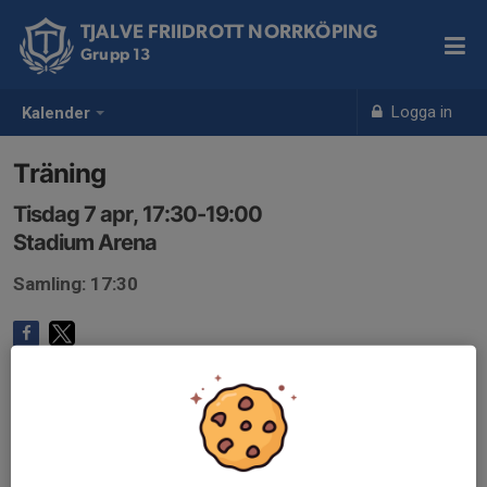
TJALVE FRIIDROTT NORRKÖPING
Grupp 13
Logga in
Kalender
Träning
Tisdag 7 apr, 17:30-19:00
Stadium Arena
Samling: 17:30