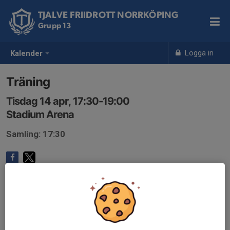
TJALVE FRIIDROTT NORRKÖPING
Grupp 13
Logga in
Kalender
Träning
Tisdag 14 apr, 17:30-19:00
Stadium Arena
Samling: 17:30