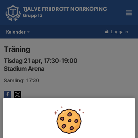
TJALVE FRIIDROTT NORRKÖPING
Grupp 13
Logga in
Kalender
Träning
Tisdag 21 apr, 17:30-19:00
Stadium Arena
Samling: 17:30