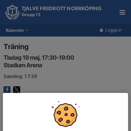
TJALVE FRIIDROTT NORRKÖPING
Grupp 13
Logga in
Kalender
Träning
Tisdag 19 maj, 17:30-19:00
Stadium Arena
Samling: 17:30