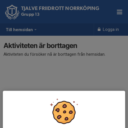
TJALVE FRIIDROTT NORRKÖPING
Grupp 13
Logga in
Till hemsidan
Aktiviteten är borttagen
Aktiviteten du försöker nå är borttagen från hemsidan.