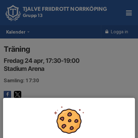
TJALVE FRIIDROTT NORRKÖPING
Grupp 13
Logga in
Kalender
Träning
Fredag 24 apr, 17:30-19:00
Stadium Arena
Samling: 17:30