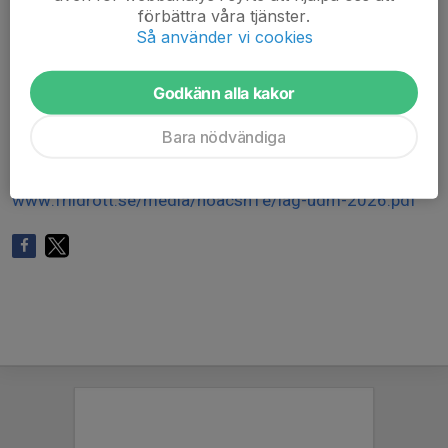
förbättra våra tjänster.
Räcker att ni anmäler intresse ni behöver inte fylla i
Så använder vi cookies
grenar.
Godkänn alla kakor
Mer info finns här:
Bara nödvändiga
https://www.friidrott.se/media/hoacsh1e/lag-udm-
2026.pdf
www.friidrott.se/media/hoacsh1e/lag-udm-2026.pdf