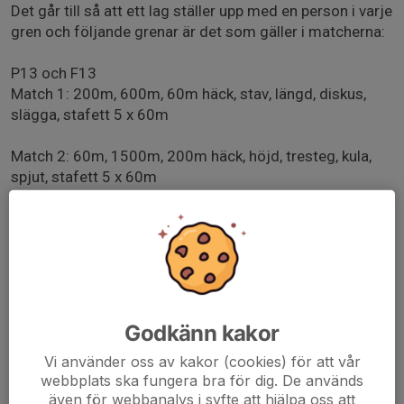
Det går till så att ett lag ställer upp med en person i varje
gren och följande grenar är det som gäller i matcherna:
P13 och F13
Match 1: 200m, 600m, 60m häck, stav, längd, diskus,
slägga, stafett 5 x 60m
Match 2: 60m, 1500m, 200m häck, höjd, tresteg, kula,
spjut, stafett 5 x 60m
Match 1 är 17 maj i Tranås och match 2 i Linköping 5
september.
Nu skulle vi vilja kolla av intresset av att vara med. Det är
inte säkert att alla kan välja grenar fritt utan att vi får
försöka pussla ihop det så att vi får fulla lag.
Godkänn kakor
Vi använder oss av kakor (cookies) för att vår
För att kunna planera detta så skulle vi vilja veta intresse
webbplats ska fungera bra för dig. De används
senast söndag 19 april.
även för webbanalys i syfte att hjälpa oss att