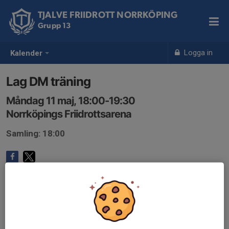
TJALVE FRIIDROTT NORRKÖPING
Grupp 13
Logga in
Kalender
Lag DM träning
Måndag 11 maj, 18:00-19:30
Norrköpings Friidrottsarena
Samling: 18:00