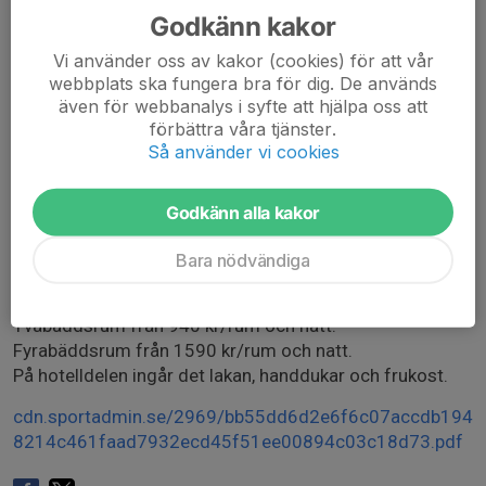
I samarbete med Svanen Hotell och Vandrarhem. Tel:
Godkänn kakor
0480-255 60
Rappegatan 1, 392 30 Kalmar, www.hotellsvanen.se
Vi använder oss av kakor (cookies) för att vår
Ange rabattkoden: Friidrotts-DM
webbplats ska fungera bra för dig. De används
Vandrarhemsboende med våningssängar i 4-6
även för webbanalys i syfte att hjälpa oss att
bäddsrum.
förbättra våra tjänster.
Pris: 315 kr/person och natt.
Så använder vi cookies
I priset ingår det frukost samt städning vid avresan.
Lakan och handdukar tar man med själv eller hyr för 145
Godkänn alla kakor
kr/person.
Bara nödvändiga
Hotellrum:
Enkelrum från 765 kr/rum och natt.
Tvåbäddsrum från 940 kr/rum och natt.
Fyrabäddsrum från 1590 kr/rum och natt.
På hotelldelen ingår det lakan, handdukar och frukost.
cdn.sportadmin.se/2969/bb55dd6d2e6f6c07accdb194
8214c461faad7932ecd45f51ee00894c03c18d73.pdf