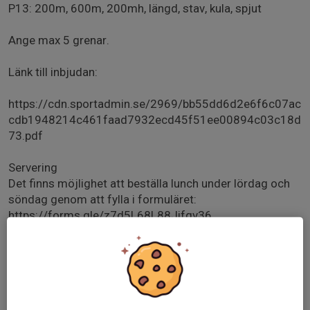
P13: 200m, 600m, 200mh, längd, stav, kula, spjut
Ange max 5 grenar.
Länk till inbjudan:
https://cdn.sportadmin.se/2969/bb55dd6d2e6f6c07ac
cdb1948214c461faad7932ecd45f51ee00894c03c18d
73.pdf
Servering
Det finns möjlighet att beställa lunch under lördag och
söndag genom att fylla i formuläret:
https://forms.gle/z7d5L68L88Jifqv36
De har även kiosk med korv och varma mackor, samt
dricka, fika mm.
Boende: