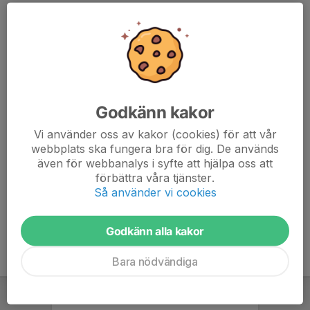
P13: 60mh, 600m, längd, stav, spjut
F13: 60mh, 600m, längd, stav, spjut
Länk till inbjudan:
https://www.tjalvefriidrott.se/tjalvefriidrott-
Godkänn kakor
tjalvespelen/sida/96398/inbjudan-2026
Vi använder oss av kakor (cookies) för att vår
www.tjalvefriidrott.se/tjalvefriidrott-
webbplats ska fungera bra för dig. De används
tjalvespelen/sida/96398/inbjudan-2026
även för webbanalys i syfte att hjälpa oss att
förbättra våra tjänster.
Så använder vi cookies
Godkänn alla kakor
Bara nödvändiga