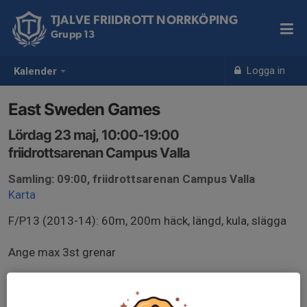
TJALVE FRIIDROTT NORRKÖPING
Grupp 13
Logga in
Kalender
East Sweden Games
Lördag 23 maj, 10:00-19:00
friidrottsarenan Campus Valla
Samling: 09:00, friidrottsarenan Campus Valla
Karta
F/P13 (2013-14): 60m, 200m häck, längd, kula, slägga
Ange max 3st grenar
Avprickning: Endast i löpgrenarna, senast 60 minuter
innan grenstart. Digital avprickning via Webathletics