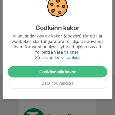
Länk till inbjudan:
https://www.svenskalag.se/dokument/34759748-
Godkänn kakor
977e-4be8-95ec-
e2d3e3887df3/Inbjudan20ESG202026.pdf?2
Vi använder oss av kakor (cookies) för att vår
webbplats ska fungera bra för dig. De används
även för webbanalys i syfte att hjälpa oss att
förbättra våra tjänster.
Så använder vi cookies
Godkänn alla kakor
Bara nödvändiga