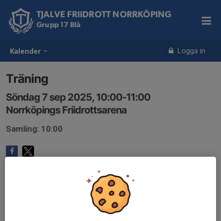
TJALVE FRIIDROTT NORRKÖPING
Grupp 17 Blå
Logga in
Kalender
Träning
Söndag 7 sep 2025, 10:00-11:00
Norrköpings Friidrottsarena
Samling: 10:00