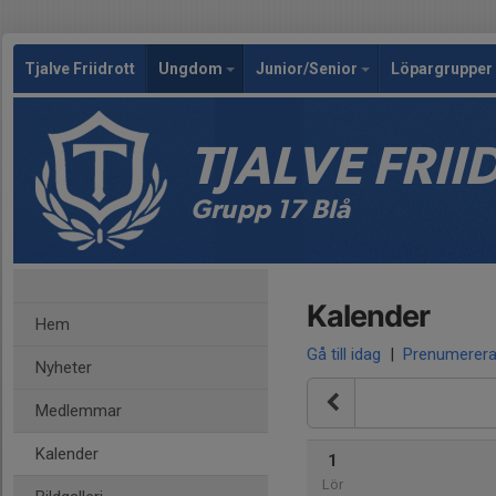
Tjalve Friidrott
Ungdom
Junior/Senior
Löpargrupper 
TJALVE FRI
Grupp 17 Blå
Kalender
Hem
Gå till idag
|
Prenumerer
Nyheter
Medlemmar
Kalender
1
Lör