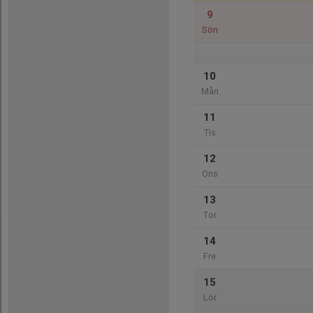
9
Sön
10
Mån
11
Tis
12
Ons
13
Tor
14
Fre
15
Lör