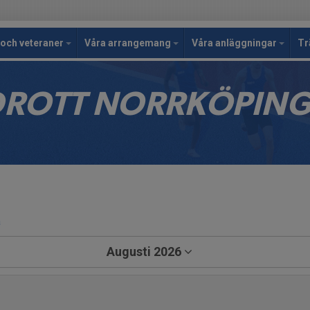
och veteraner
Våra arrangemang
Våra anläggningar
Tr
IDROTT NORRKÖPIN
a
Augusti 2026