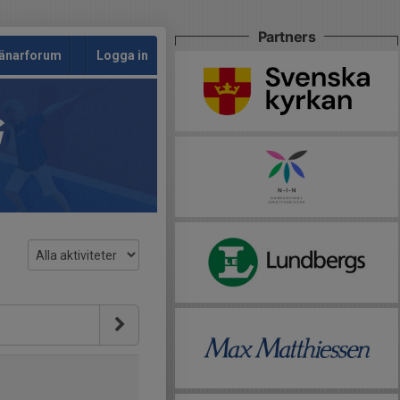
Partners
änarforum
Logga in
G