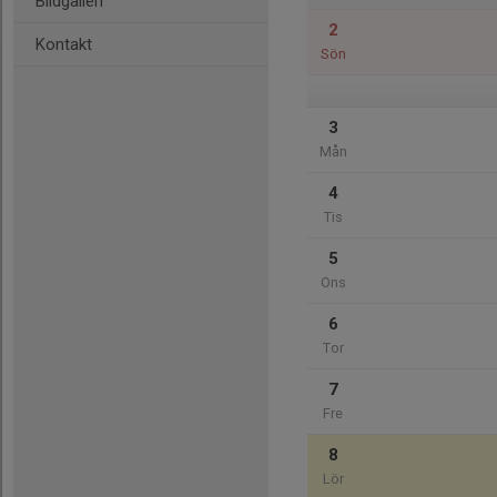
Bildgalleri
2
Kontakt
Sön
3
Mån
4
Tis
5
Ons
6
Tor
7
Fre
8
Lör