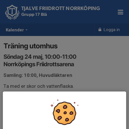
TJALVE FRIIDROTT NORRKÖPING
Grupp 17 Blå
Logga in
Kalender
Träning utomhus
Söndag 24 maj, 10:00-11:00
Norrköpings Friidrottsarena
Samling: 10:00, Huvudläktaren
Ta med er skor och vattenflaska.