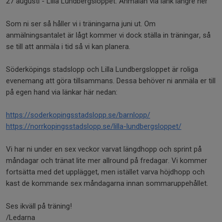
27 augusti - Lilla Lundbergsloppet. Anmälan via länk längre ner
Som ni ser så håller vi i träningarna juni ut. Om
anmälningsantalet är lågt kommer vi dock ställa in träningar, så
se till att anmäla i tid så vi kan planera.
Söderköpings stadslopp och Lilla Lundbergsloppet är roliga
evenemang att göra tillsammans. Dessa behöver ni anmäla er till
på egen hand via länkar här nedan:
https://soderkopingsstadslopp.se/barnlopp/
https://norrkopingsstadslopp.se/lilla-lundbergsloppet/
Vi har ni under en sex veckor varvat längdhopp och sprint på
måndagar och tränat lite mer allround på fredagar. Vi kommer
fortsätta med det upplägget, men istället varva höjdhopp och
kast de kommande sex måndagarna innan sommaruppehållet.
Ses ikväll på träning!
/Ledarna