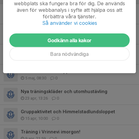
webbplats ska fungera bra för dig. De används
även för webbanalys i syfte att hjälpa oss att
Funktionärsuppdrag på söndag
förbättra våra tjänster.
2 jun, 20:38
0
Så använder vi cookies
Tjalvespelen, söndag
2 jun, 10:31
0
Godkänn alla kakor
Tjalvespelen 7 juni
Bara nödvändiga
27 maj, 15:11
0
Himmelstadlundsloppet ikväll!
5 maj, 08:30
0
Nya träningskläder och utomhustävling
23 apr, 13:26
0
Gruppaktivitet och Himmelstadlundsloppet
15 apr, 10:00
0
Träning i Vrinnevi imorgon!
9 apr, 21:59
0