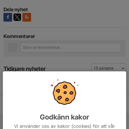
Dela nyhet
Kommentarer
Tidigare nyheter
Träning med vattenlek
23 jun, 12:13
0
Söderköpingsloppet ikväll
16 jun, 12:44
0
Godkänn kakor
Viktiga datum framåt
Vi använder oss av kakor (cookies) för att vår
5 jun, 10:21
0