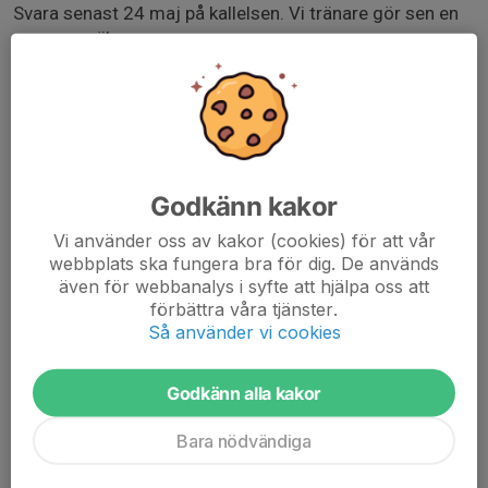
Svara senast 24 maj på kallelsen. Vi tränare gör sen en
gruppanmälan.
Vi ledare följer barnen under hela tävlingen.
Glöm inte ta med vattenflaska, kläder efter väder,
snacks.
Kiosk kommer att finnas.
Godkänn kakor
Alla föräldrar till barn som deltar förväntas kunna hjälpa
Vi använder oss av kakor (cookies) för att vår
webbplats ska fungera bra för dig. De används
till som funktionärer. Vi ledare kommer fördela uppdrag.
även för webbanalys i syfte att hjälpa oss att
Gå gärna in och anmäl er i den aktiviteten i separat
förbättra våra tjänster.
kallelse.
Så använder vi cookies
Godkänn alla kakor
Bara nödvändiga