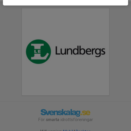
För
smarta
idrottsföreningar