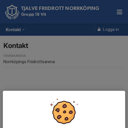
TJALVE FRIIDROTT NORRKÖPING
Grupp 18 Vit
Logga in
Kontakt
Kontakt
HEMMAARENA
Norrköpings Friidrottsarena