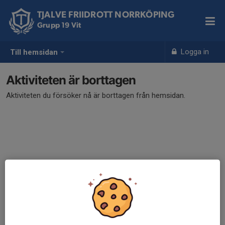
TJALVE FRIIDROTT NORRKÖPING
Grupp 19 Vit
Logga in
Till hemsidan
Aktiviteten är borttagen
Aktiviteten du försöker nå är borttagen från hemsidan.