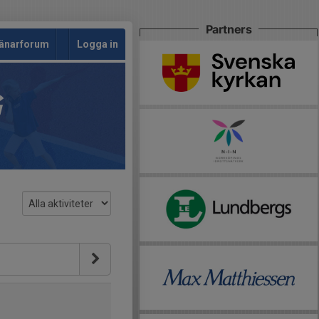
Partners
änarforum
Logga in
G