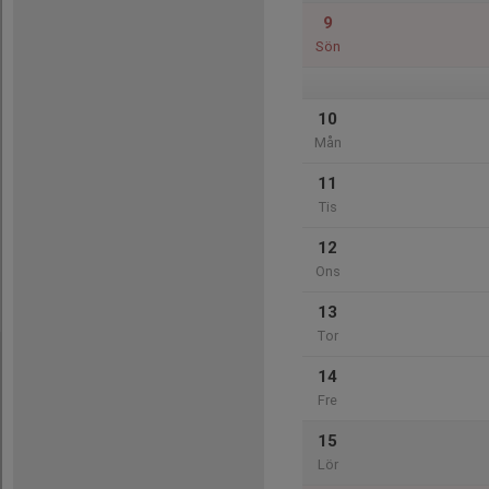
9
Sön
10
Mån
11
Tis
12
Ons
13
Tor
14
Fre
15
Lör