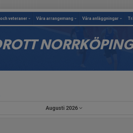
och veteraner
Våra arrangemang
Våra anläggningar
Tr
IDROTT NORRKÖPIN
a
Augusti 2026