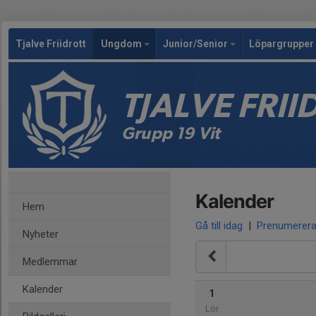
Tjalve Friidrott
Ungdom
Junior/Senior
Löpargrupper 
TJALVE FRI
Grupp 19 Vit
Kalender
Hem
Gå till idag
|
Prenumerer
Nyheter
Medlemmar
Kalender
1
Lör