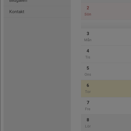
Bildgalleri
2
Kontakt
Sön
3
Mån
4
Tis
5
Ons
6
Tor
7
Fre
8
Lör