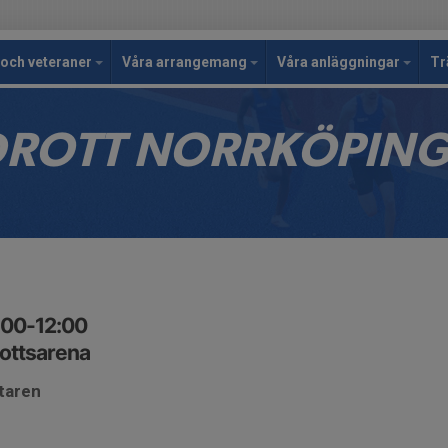
och veteraner
Våra arrangemang
Våra anläggningar
Tr
IDROTT NORRKÖPIN
:00-12:00
rottsarena
ktaren