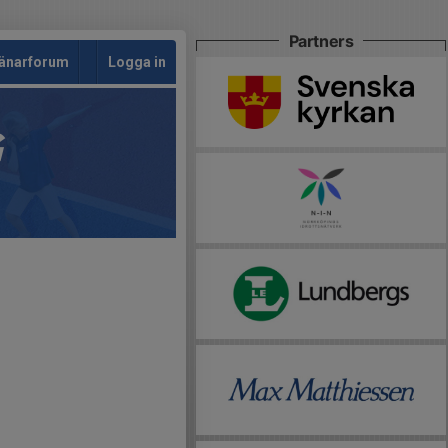
Partners
änarforum
Logga in
G