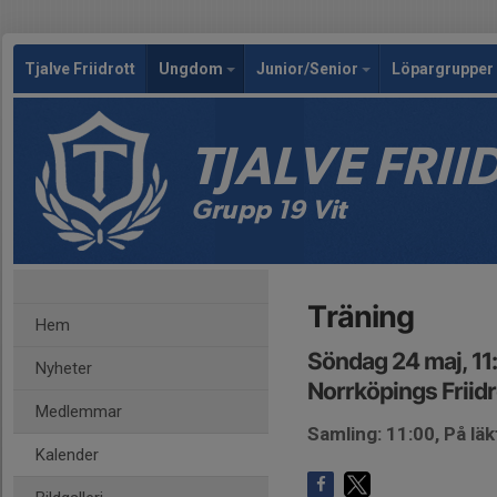
Tjalve Friidrott
Ungdom
Junior/Senior
Löpargrupper 
TJALVE FRI
Grupp 19 Vit
Träning
Hem
Söndag 24 maj, 11
Nyheter
Norrköpings Friid
Medlemmar
Samling: 11:00, På lä
Kalender