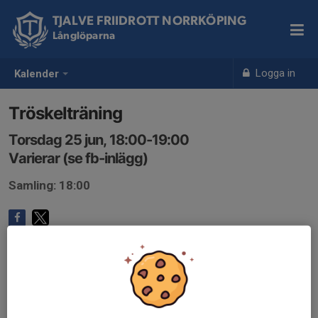
TJALVE FRIIDROTT NORRKÖPING
Långlöparna
Logga in
Kalender
Tröskelträning
Torsdag 25 jun, 18:00-19:00
Varierar (se fb-inlägg)
Samling: 18:00