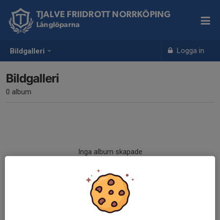
TJALVE FRIIDROTT NORRKÖPING
Långlöparna
Logga in
Bildgalleri
Bildgalleri
0 album
Inga album skapade