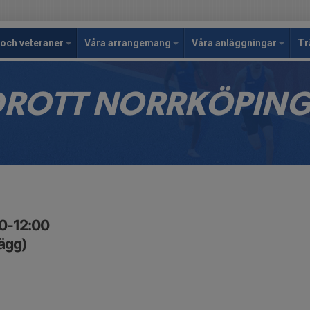
och veteraner
Våra arrangemang
Våra anläggningar
Tr
IDROTT NORRKÖPIN
30-12:00
lägg)