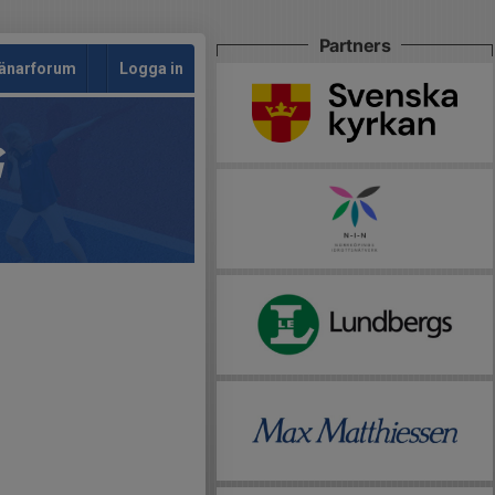
Partners
änarforum
Logga in
G