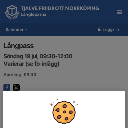
TJALVE FRIIDROTT NORRKÖPING
Långlöparna
Logga in
Kalender
Långpass
Söndag 19 jul, 09:30-12:00
Varierar (se fb-inlägg)
Samling: 09:30