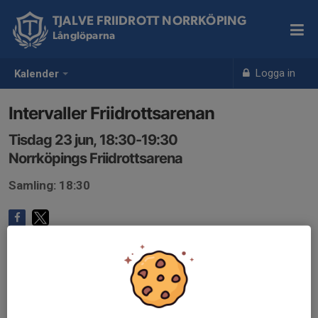
TJALVE FRIIDROTT NORRKÖPING
Långlöparna
Logga in
Kalender
Intervaller Friidrottsarenan
Tisdag 23 jun, 18:30-19:30
Norrköpings Friidrottsarena
Samling: 18:30