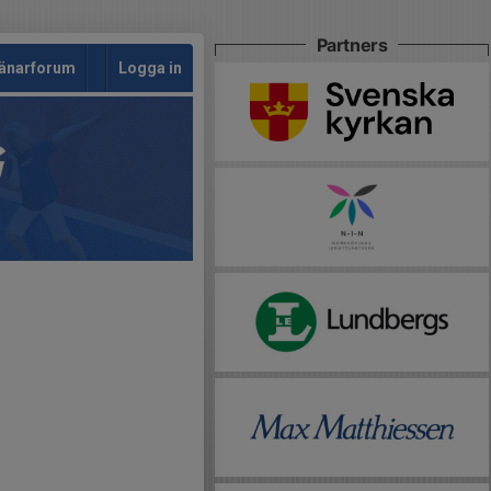
Partners
änarforum
Logga in
G