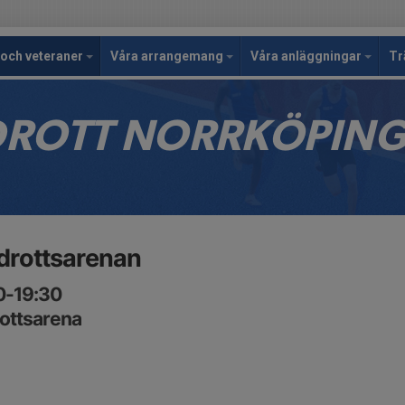
och veteraner
Våra arrangemang
Våra anläggningar
Tr
IDROTT NORRKÖPIN
iidrottsarenan
30-19:30
rottsarena