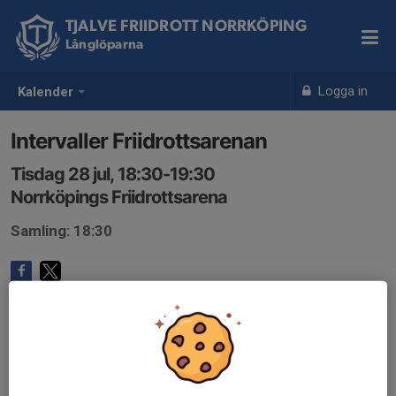
TJALVE FRIIDROTT NORRKÖPING
Långlöparna
Logga in
Kalender
Intervaller Friidrottsarenan
Tisdag 28 jul, 18:30-19:30
Norrköpings Friidrottsarena
Samling: 18:30