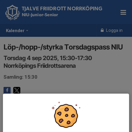
TJALVE FRIIDROTT NORRKÖPING
NIU-Junior-Senior
Logga in
Kalender
Löp-/hopp-/styrka Torsdagspass NIU
Torsdag 4 sep 2025, 15:30-17:30
Norrköpings Friidrottsarena
Samling: 15:30