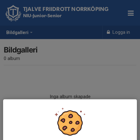
TJALVE FRIIDROTT NORRKÖPING
NIU-Junior-Senior
Logga in
Bildgalleri
Bildgalleri
0 album
Inga album skapade