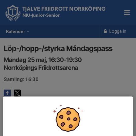
TJALVE FRIIDROTT NORRKÖPING
NIU-Junior-Senior
Logga in
Kalender
Löp-/hopp-/styrka Måndagspass
Måndag 25 maj, 16:30-19:30
Norrköpings Friidrottsarena
Samling: 16:30