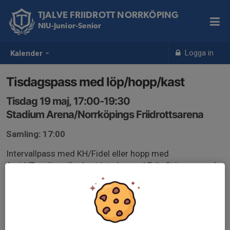
TJALVE FRIIDROTT NORRKÖPING
NIU-Junior-Senior
Logga in
Kalender
Tisdagspass med löp/hopp/kast
Tisdag 19 maj, 17:00-19:30
Stadium Arena/Norrköpings Friidrottsarena
Samling: 17:00
Intervallpass med KH/Fidel eller hopp med
Arvid/Tuvalisa eller kast/styrka med Erik. Stäm av med
respektive tränare.