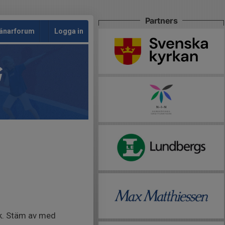
Partners
änarforum
Logga in
G
ik. Stäm av med