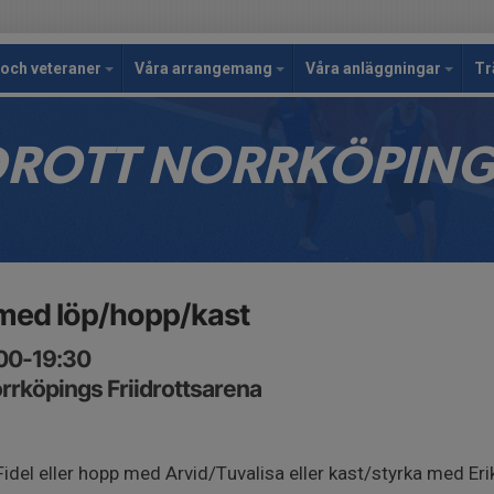
och veteraner
Våra arrangemang
Våra anläggningar
Tr
IDROTT NORRKÖPIN
med löp/hopp/kast
:00-19:30
rköpings Friidrottsarena
idel eller hopp med Arvid/Tuvalisa eller kast/styrka med Er