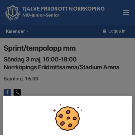
TJALVE FRIIDROTT NORRKÖPING
NIU-Junior-Senior
Logga in
Kalender
Sprint/tempolopp mm
Söndag 3 maj, 16:00-18:00
Norrköpings Friidrottsarena/Stadium Arena
Samling: 16:00